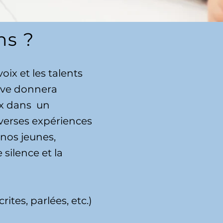
ns ?
oix et les talents
tive donnera
ix dans
un
iverses expériences
 nos jeunes,
 silence et la
ites, parlées, etc.)