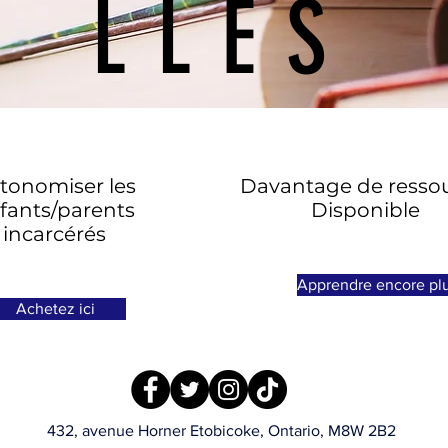
LLES
tonomiser les
Davantage de resso
fants/parents
Disponible
incarcérés
Apprendre encore pl
Achetez ici
432, avenue Horner Etobicoke, Ontario, M8W 2B2