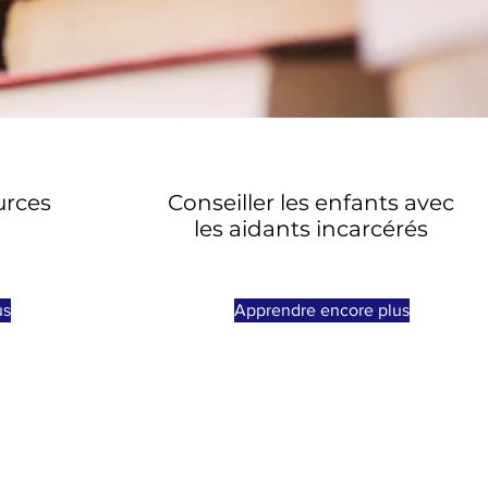
urces
Conseiller les enfants avec
les aidants incarcérés
us
Apprendre encore plus