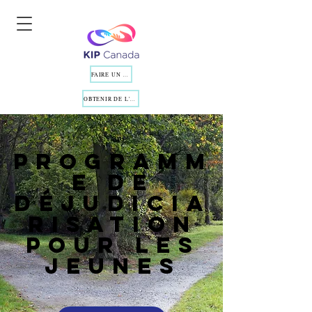
FAIRE UN DON
OBTENIR DE L'AIDE
Programm
e de
déjudicia
risation
pour les
jeunes