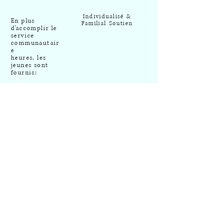
Individualisé &
En plus
Familial
Soutien
d'accomplir le
service
communautair
e
heures, les
jeunes sont
fournis:
Mensuel
Soutien
Cercles
Ateliers de
développement des
compétences
&Classeur